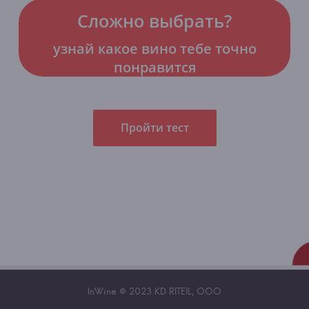
Сложно выбрать?
узнай какое вино тебе точно
понравится
Пройти тест
InWine © 2023 KD RITEIL, OOO