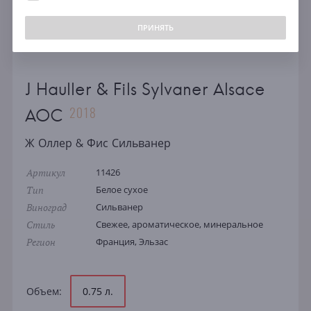
ПРИНЯТЬ
J Hauller & Fils Sylvaner Alsace
2018
AOC
Ж Оллер & Фис Сильванер
Артикул
11426
Тип
Белое сухое
Виноград
Сильванер
Стиль
Свежее, ароматическое, минеральное
Регион
Франция, Эльзас
Объем:
0.75 л.