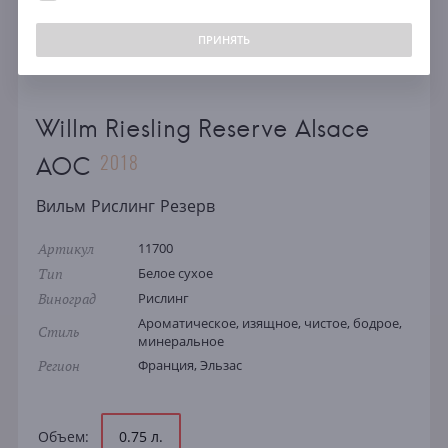
ПРИНЯТЬ
Willm Riesling Reserve Alsace
2018
AOC
Вильм Рислинг Резерв
Артикул
11700
Тип
Белое сухое
Виноград
Рислинг
Ароматическое, изящное, чистое, бодрое,
Стиль
минеральное
Регион
Франция, Эльзас
Объем:
0.75 л.