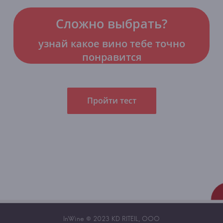
Сложно выбрать?
узнай какое вино тебе точно
понравится
Пройти тест
InWine © 2023 KD RITEIL, OOO