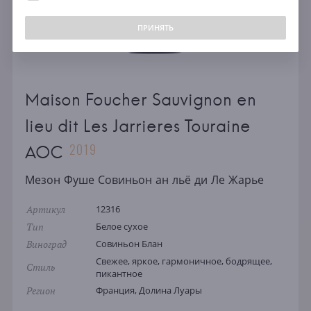
ПРИНЯТЬ
Maison Foucher Sauvignon en
lieu dit Les Jarrieres Touraine
2019
AOC
Мезон Фуше Совиньон ан льё ди Ле Жарье
Артикул
12316
Тип
Белое сухое
Виноград
Совиньон Блан
Свежее, яркое, гармоничное, бодрящее,
Стиль
пикантное
Регион
Франция, Долина Луары