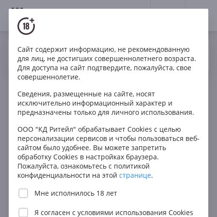
18+
0
Сайт содержит информацию, не рекомендованную
Вино
Белое
Сухое
Франция
Да
Нет
Ваш город Москва ?
для лиц, не достигших совершеннолетнего возраста.
Maison Foucher Sauvignon en lieu dit Les Jarrieres
Для доступа на сайт подтвердите, пожалуйста, свое
Touraine AOC
совершеннолетие.
Сведения, размещенные на сайте, носят
исключительно информационный характер и
предназначены только для личного использования.
ООО "КД Ритейл" обрабатывает Cookies с целью
персонализации сервисов и чтобы пользоваться веб-
сайтом было удобнее. Вы можете запретить
обработку Cookies в настройках браузера.
Пожалуйста, ознакомьтесь с политикой
конфиденциальности на этой
странице
.
Мне исполнилось 18 лет
Я согласен с
условиями использования Cookies