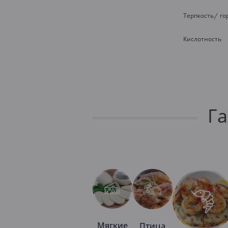
Терпкость/ го
Кислотность
Г
Мягкие
Птица