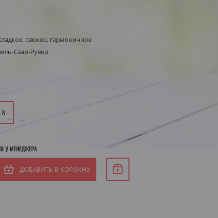
Белое сухое
Белое полусухое
я Штирия
сладкое, свежее, гармоничное
ель-Саар-Рувер
яя Австрия
18
ИЯ У МЕНЕДЖЕРА
ДОБАВИТЬ В КОРЗИНУ