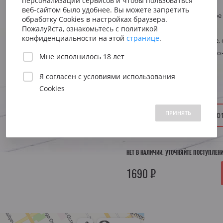
персонализации сервисов и чтобы пользоваться
Сицилия
Испания
Артикул
12400
Австрия
веб-сайтом было удобнее. Вы можете запретить
Тип
Белое сладкое
Венето
Риоха
обработку Cookies в настройках браузера.
Вена
Виноград
Рислинг
Пожалуйста, ознакомьтесь с политикой
Пьемонт
Приорат
конфиденциальности на этой
странице
.
Южна
Стиль
Аперитивное, 
Регион
Германия, Моз
Мне исполнилось 18 лет
Нижн
Я согласен с
условиями использования
Объем:
0.75 л.
Cookies
 1500 до 2500 ₽
от 2500 до 5000 ₽
свыше 5000 ₽
ПРИНЯТЬ
Год:
2023
20
НЕТ В НАЛИЧИИ. УТОЧНЯЙТЕ ПОСТУПЛЕН
1690 ₽