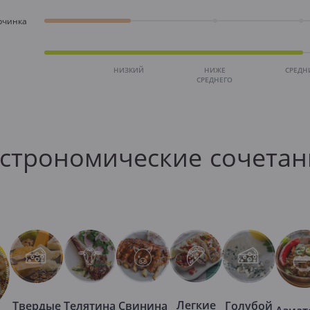
рчинка
НИЗКИЙ
НИЖЕ
СРЕДН
СРЕДНЕГО
астрономические сочетан
Легкие
Твердые
Телятина
Свинина
Голубой