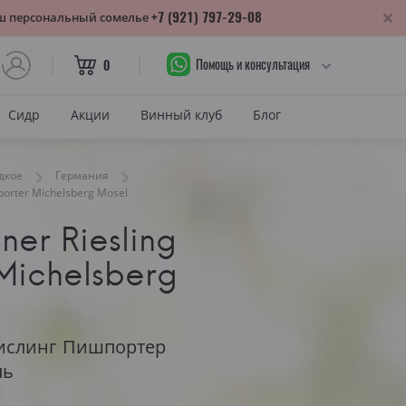
+7 (921) 797-29-08
аш персональный сомелье
Помощь и консультация
0
Сидр
Акции
Винный клуб
Блог
САХАР
дкое
Германия
sporter Michelsberg Mosel
Сухое
ner Riesling
лика
Полусухое
нодарский край
 Michelsberg
Полусладкое
м
Сладкое
САХАР И ЦВЕТ
ислинг Пишпортер
тия
ль
Красное сухое
змараули
Красное полусухое