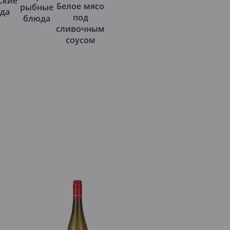
ские
Белое мясо
рыбные
да
под
блюда
сливочным
соусом