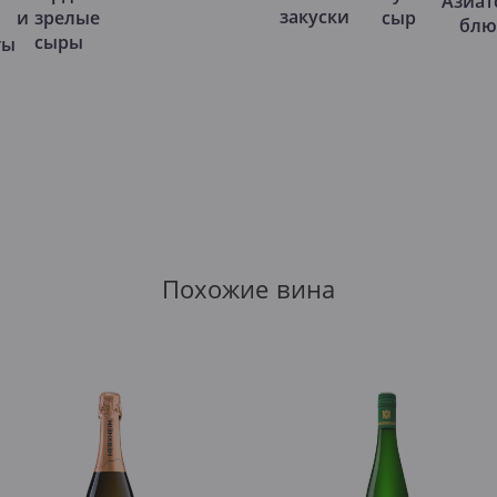
Азиат
закуски
и зрелые
сыр
блю
сыры
ты
Похожие вина