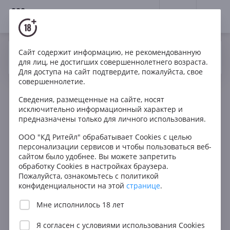
18+
0
Сайт содержит информацию, не рекомендованную
Вино
Белое
Сухое
Новая Зеландия
Да
Нет
Ваш город Москва ?
для лиц, не достигших совершеннолетнего возраста.
Whakaata Rock Sauvighon Blanc
Для доступа на сайт подтвердите, пожалуйста, свое
совершеннолетие.
Сведения, размещенные на сайте, носят
исключительно информационный характер и
предназначены только для личного использования.
ООО "КД Ритейл" обрабатывает Cookies с целью
персонализации сервисов и чтобы пользоваться веб-
сайтом было удобнее. Вы можете запретить
обработку Cookies в настройках браузера.
Пожалуйста, ознакомьтесь с политикой
конфиденциальности на этой
странице
.
Мне исполнилось 18 лет
Я согласен с
условиями использования Cookies