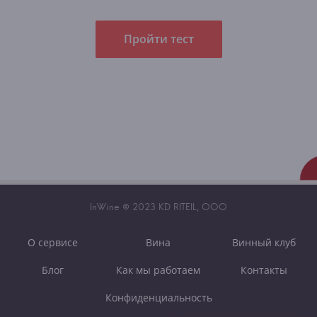
Пройти тест
InWine © 2023 KD RITEIL, OOO
О сервисе
Вина
Винный клуб
Блог
Как мы работаем
Контакты
Конфиденциальность