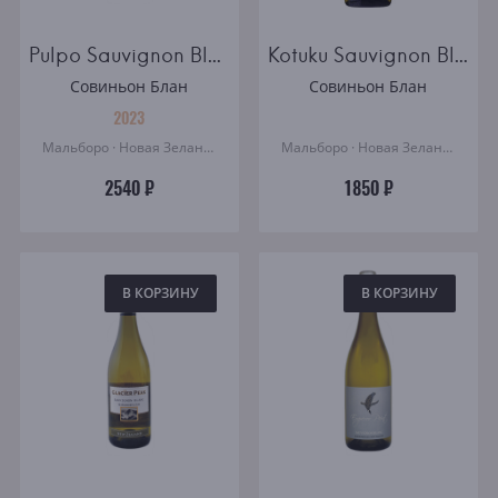
Pulpo Sauvignon Blanc Marlborough New Zealand white semidry
Kotuku Sauvignon Blanc
Совиньон Блан
Совиньон Блан
2023
Мальборо · Новая Зеландия
Мальборо · Новая Зеландия
2540 ₽
1850 ₽
В КОРЗИНУ
В КОРЗИНУ