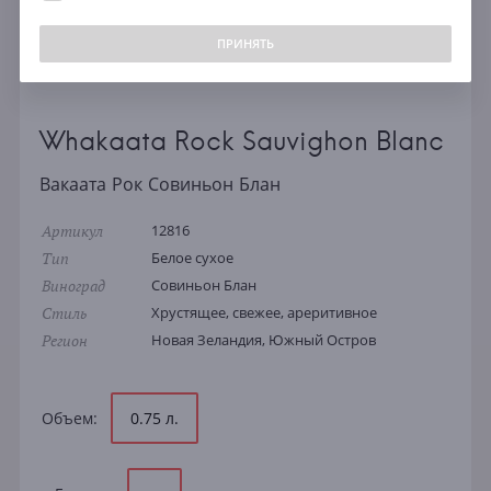
ПРИНЯТЬ
Whakaata Rock Sauvighon Blanc
Вакаата Рок Совиньон Блан
Артикул
12816
Тип
Белое сухое
Виноград
Совиньон Блан
Стиль
Хрустящее, свежее, ареритивное
Регион
Новая Зеландия, Южный Остров
Объем:
0.75 л.