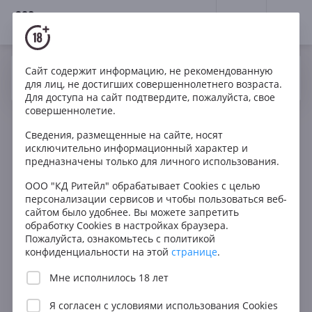
18+
0
Сайт содержит информацию, не рекомендованную
Вино
Белое
Сладкое
Португалия
Да
Нет
Ваш город Москва ?
для лиц, не достигших совершеннолетнего возраста.
Mackenzies Porto White
Для доступа на сайт подтвердите, пожалуйста, свое
совершеннолетие.
Сведения, размещенные на сайте, носят
исключительно информационный характер и
предназначены только для личного использования.
ООО "КД Ритейл" обрабатывает Cookies с целью
персонализации сервисов и чтобы пользоваться веб-
сайтом было удобнее. Вы можете запретить
обработку Cookies в настройках браузера.
Пожалуйста, ознакомьтесь с политикой
конфиденциальности на этой
странице
.
Мне исполнилось 18 лет
Я согласен с
условиями использования Cookies