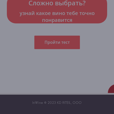
Сложно выбрать?
узнай какое вино тебе точно
понравится
Пройти тест
InWine © 2023 KD RITEIL, OOO