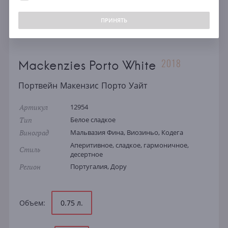
ПРИНЯТЬ
2018
Mackenzies Porto White
Портвейн Макензис Порто Уайт
Артикул
12954
Тип
Белое сладкое
Виноград
Мальвазия Фина, Виозиньо, Кодега
Аперитивное, сладкое, гармоничное,
Стиль
десертное
Регион
Португалия, Дору
Объем:
0.75 л.