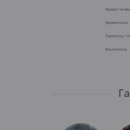
Аромат почвы
Ароматность
Терпкость/ г
Кислотность
Г