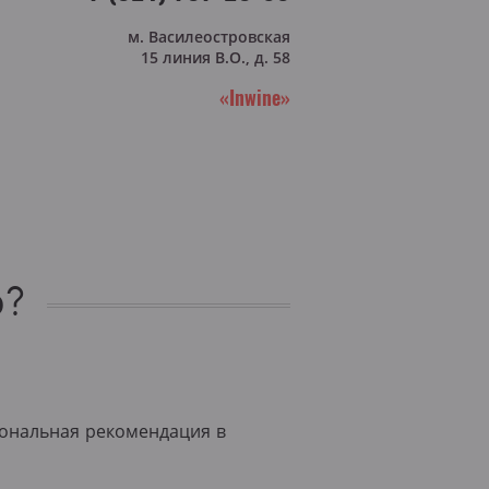
м. Василеостровская
15 линия В.О., д. 58
«Inwine»
о?
сональная рекомендация в