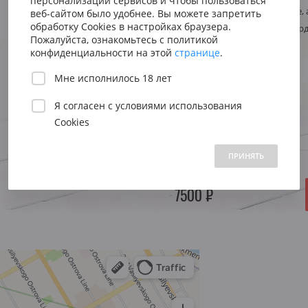
персонализации сервисов и чтобы пользоваться
Сицилия
Испания
Австрия
Стиль
Насыщенное, а
веб-сайтом было удобнее. Вы можете запретить
Венето
Риоха
обработку Cookies в настройках браузера.
Регион
Франция, Бор
Вена
Пожалуйста, ознакомьтесь с политикой
Пьемонт
Приорат
конфиденциальности на этой
странице
.
Южна
Объем:
0.75 л.
Мне исполнилось 18 лет
Нижн
Я согласен с
условиями использования
Год:
2019
Cookies
 1500 до 2500 ₽
от 2500 до 5000 ₽
свыше 5000 ₽
ПРИНЯТЬ
В НАЛИЧИИ НА СКЛАДЕ
7500 ₽