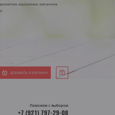
роматное, изысканное, элегантное
Белое сухое
до
Белое полусухое
я Штирия
яя Австрия
ДОБАВИТЬ В КОРЗИНУ
Поможем с выбором
+7 (921) 797-29-08