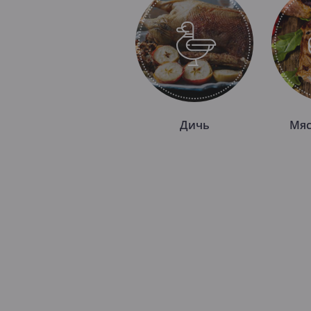
Дичь
Мяс