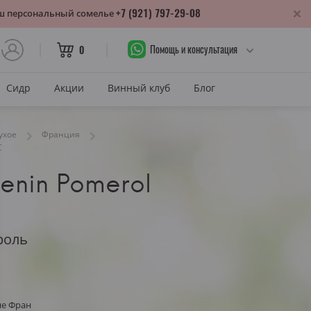
+7 (921) 797-29-08
аш персональный сомелье
Помощь и консультация
0
Сидр
Акции
Винный клуб
Блог
САХАР
ухое
Франция
C
Сухое
enin Pomerol
лика
Полусухое
нодарский край
Полусладкое
м
Сладкое
роль
САХАР И ЦВЕТ
тия
Красное сухое
змараули
не Фран
Красное полусухое