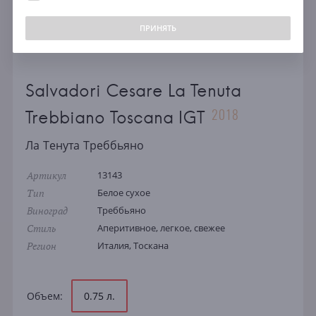
ПРИНЯТЬ
Salvadori Cesare La Tenuta
2018
Trebbiano Toscana IGT
Ла Тенута Треббьяно
Артикул
13143
Тип
Белое сухое
Виноград
Треббьяно
Стиль
Аперитивное, легкое, свежее
Регион
Италия, Тоскана
Объем:
0.75 л.