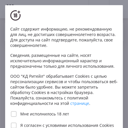
18+
0
Сайт содержит информацию, не рекомендованную
Вино
Белое
Сухое
Италия
Да
Нет
Ваш город Москва ?
для лиц, не достигших совершеннолетнего возраста.
Salvadori Cesare La Tenuta Trebbiano Toscana IGT
Для доступа на сайт подтвердите, пожалуйста, свое
совершеннолетие.
Сведения, размещенные на сайте, носят
исключительно информационный характер и
предназначены только для личного использования.
ООО "КД Ритейл" обрабатывает Cookies с целью
персонализации сервисов и чтобы пользоваться веб-
сайтом было удобнее. Вы можете запретить
обработку Cookies в настройках браузера.
Пожалуйста, ознакомьтесь с политикой
конфиденциальности на этой
странице
.
Мне исполнилось 18 лет
Я согласен с
условиями использования Cookies