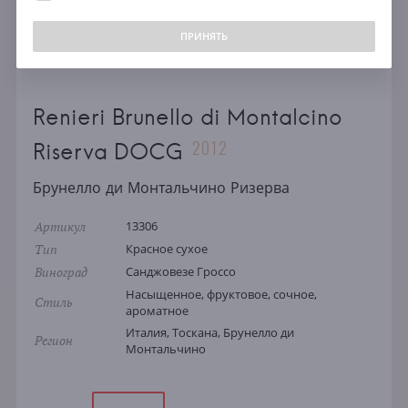
ПРИНЯТЬ
Renieri Brunello di Montalcino
2012
Riserva DOCG
Брунелло ди Монтальчино Ризерва
Артикул
13306
Тип
Красное сухое
Виноград
Санджовезе Гроссо
Насыщенное, фруктовое, сочное,
Стиль
ароматное
Италия, Тоскана, Брунелло ди
Регион
Монтальчино