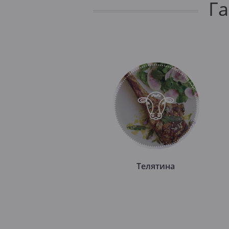
Г
Телятина