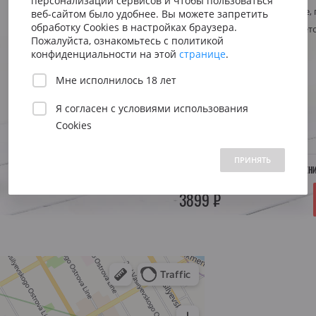
персонализации сервисов и чтобы пользоваться
Сицилия
Испания
Австрия
Стиль
Насыщенное, 
веб-сайтом было удобнее. Вы можете запретить
Венето
Риоха
обработку Cookies в настройках браузера.
Регион
Италия, Венет
Вена
Пожалуйста, ознакомьтесь с политикой
Пьемонт
Приорат
конфиденциальности на этой
странице
.
Южна
Объем:
0.75 л.
Мне исполнилось 18 лет
Нижн
Я согласен с
условиями использования
Год:
2015
Cookies
 1500 до 2500 ₽
от 2500 до 5000 ₽
свыше 5000 ₽
ПРИНЯТЬ
НЕТ В НАЛИЧИИ. УТОЧНЯЙТЕ ПОСТУПЛЕН
3899 ₽