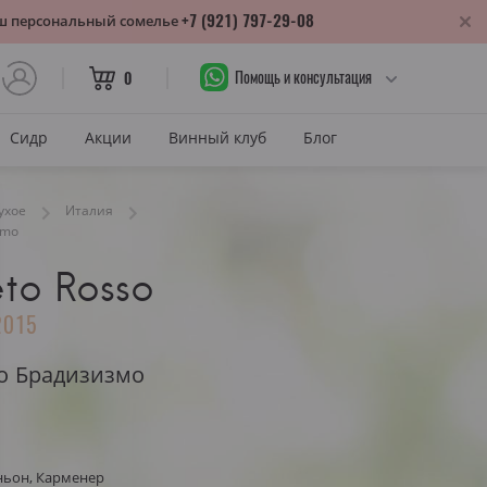
+7 (921) 797-29-08
аш персональный сомелье
Помощь и консультация
0
Сидр
Акции
Винный клуб
Блог
САХАР
ухое
Италия
smo
Сухое
to Rosso
лика
Полусухое
нодарский край
2015
Полусладкое
м
Сладкое
о Брадизизмо
САХАР И ЦВЕТ
тия
Красное сухое
змараули
ньон, Карменер
Красное полусухое