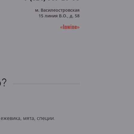
м. Василеостровская
15 линия В.О., д. 58
«Inwine»
о?
ежевика, мята, специи.