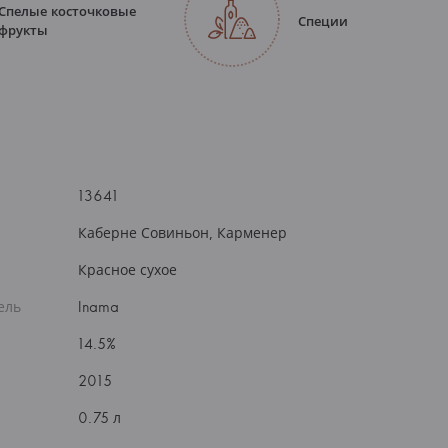
Спелые косточковые
Специи
фрукты
13641
Каберне Совиньон, Карменер
Красное сухое
ель
Inama
14.5%
2015
0.75 л