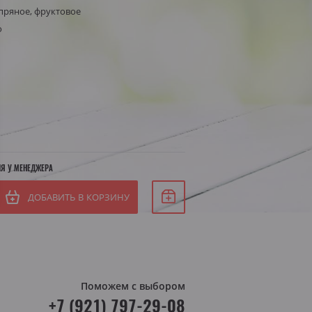
пряное, фруктовое
Белое сухое
о
Белое полусухое
я Штирия
яя Австрия
ИЯ У МЕНЕДЖЕРА
ДОБАВИТЬ В КОРЗИНУ
Поможем с выбором
+7 (921) 797-29-08