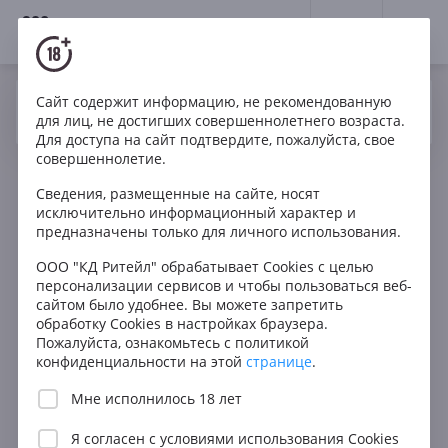
18+
0
Сайт содержит информацию, не рекомендованную
Вино
Красное
Полусухое
Италия
Да
Нет
Ваш город Москва ?
для лиц, не достигших совершеннолетнего возраста.
La Carraia Sangiovese Umbria IGP
Для доступа на сайт подтвердите, пожалуйста, свое
совершеннолетие.
Сведения, размещенные на сайте, носят
исключительно информационный характер и
предназначены только для личного использования.
ООО "КД Ритейл" обрабатывает Cookies с целью
персонализации сервисов и чтобы пользоваться веб-
сайтом было удобнее. Вы можете запретить
обработку Cookies в настройках браузера.
Пожалуйста, ознакомьтесь с политикой
конфиденциальности на этой
странице
.
Мне исполнилось 18 лет
Я согласен с
условиями использования Cookies