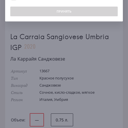
ПРИНЯТЬ
La Carraia Sangiovese Umbria
2020
IGP
Ла Каррайя Санджовезе
Артикул
13667
Тип
Красное полусухое
Виноград
Санджовезе
Стиль
Сочное, кисло-сладкое, мягкое
Регион
Италия, Умбрия
Объем:
—
0.75 л.