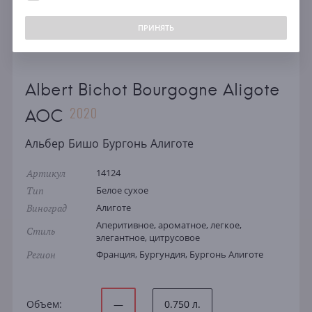
ПРИНЯТЬ
Albert Bichot Bourgogne Aligote
2020
AOC
Альбер Бишо Бургонь Алиготе
Артикул
14124
Тип
Белое сухое
Виноград
Алиготе
Аперитивное, ароматное, легкое,
Стиль
элегантное, цитрусовое
Регион
Франция, Бургундия, Бургонь Алиготе
Объем:
—
0.750 л.