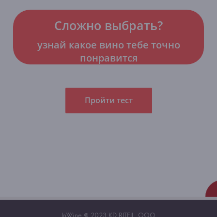
Сложно выбрать?
узнай какое вино тебе точно
понравится
Пройти тест
InWine © 2023 KD RITEIL, OOO