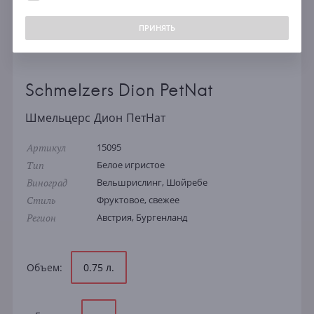
ПРИНЯТЬ
Schmelzers Dion PetNat
Шмельцерс Дион ПетНат
Артикул
15095
Тип
Белое игристое
Виноград
Вельшрислинг, Шойребе
Стиль
Фруктовое, свежее
Регион
Австрия, Бургенланд
Объем:
0.75 л.