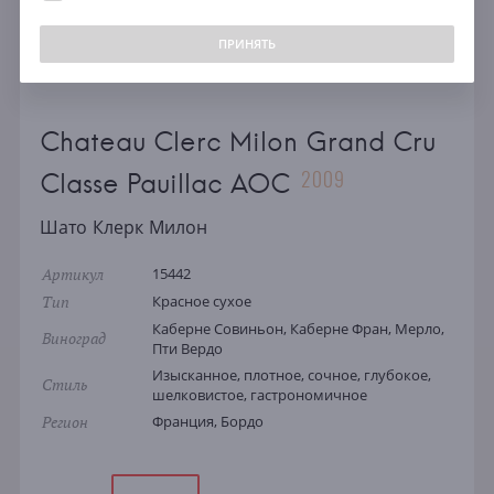
ПРИНЯТЬ
Chateau Clerc Milon Grand Cru
2009
Classe Pauillac AOC
Шато Клерк Милон
Артикул
15442
Тип
Красное сухое
Каберне Совиньон, Каберне Фран, Мерло,
Виноград
Пти Вердо
Изысканное, плотное, сочное, глубокое,
Стиль
шелковистое, гастрономичное
Регион
Франция, Бордо