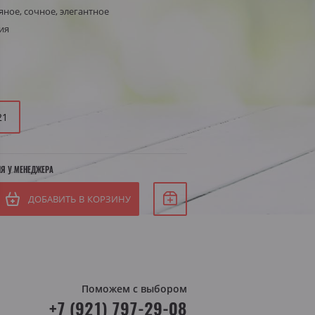
яное, сочное, элегантное
Белое сухое
ия
Белое полусухое
я Штирия
яя Австрия
21
ИЯ У МЕНЕДЖЕРА
ДОБАВИТЬ В КОРЗИНУ
Поможем с выбором
+7 (921) 797-29-08