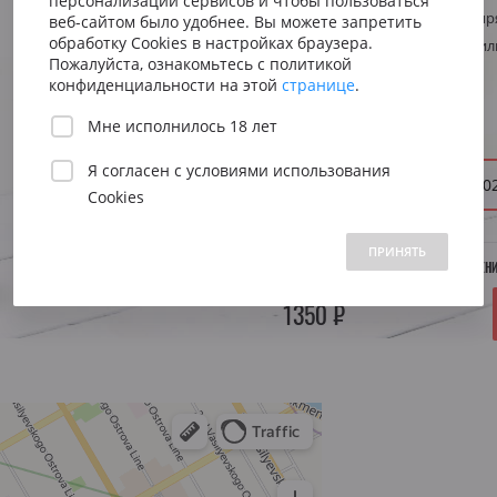
персонализации сервисов и чтобы пользоваться
Сицилия
Испания
Австрия
Стиль
Фруктовое, пр
веб-сайтом было удобнее. Вы можете запретить
Венето
Риоха
обработку Cookies в настройках браузера.
Регион
Италия, Сицил
Вена
Пожалуйста, ознакомьтесь с политикой
Пьемонт
Приорат
конфиденциальности на этой
странице
.
Южна
Объем:
0.750 л.
Мне исполнилось 18 лет
Нижн
Я согласен с
условиями использования
Год:
2022
20
Cookies
 1500 до 2500 ₽
от 2500 до 5000 ₽
свыше 5000 ₽
ПРИНЯТЬ
НЕТ В НАЛИЧИИ. УТОЧНЯЙТЕ ПОСТУПЛЕН
1350 ₽