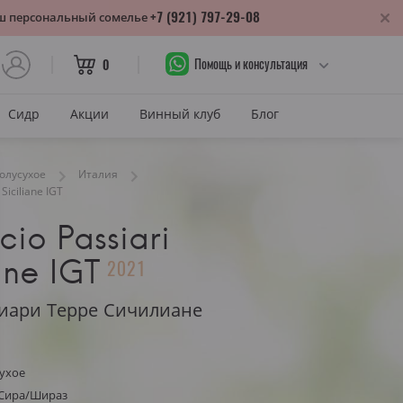
+7 (921) 797-29-08
аш персональный сомелье
Помощь и консультация
0
Сидр
Акции
Винный клуб
Блог
САХАР
олусухое
Италия
Siciliane IGT
Сухое
io Passiari
лика
Полусухое
нодарский край
ane IGT
2021
Полусладкое
м
Сладкое
иари Терре Сичилиане
САХАР И ЦВЕТ
тия
Красное сухое
ухое
змараули
 Сира/Шираз
Красное полусухое