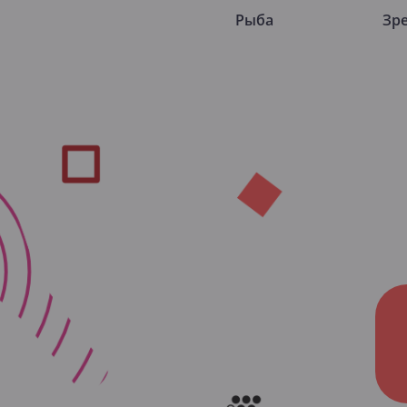
Рыба
Зр