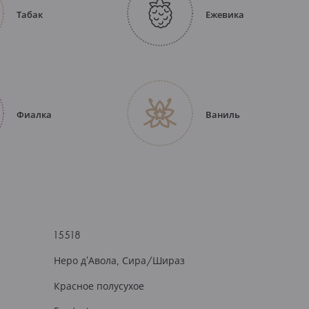
Табак
Ежевика
Фиалка
Ваниль
15518
Неро д'Авола, Сира/Шираз
Красное полусухое