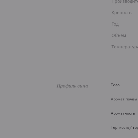
Производит
Крепость
Год
Объем
Температур
Профиль вина
Тело
Аромат почвы
Ароматность
Терпкость/ го