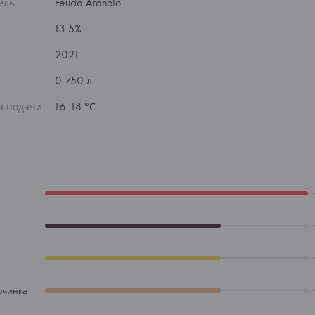
ель
Feudo Arancio
13.5%
2021
0.750 л
а подачи
16-18 °С
рчинка