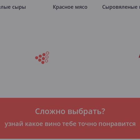
елые сыры
Красное мясо
Сыровяленые 
Сложно выбрать?
узнай какое вино тебе точно понравится