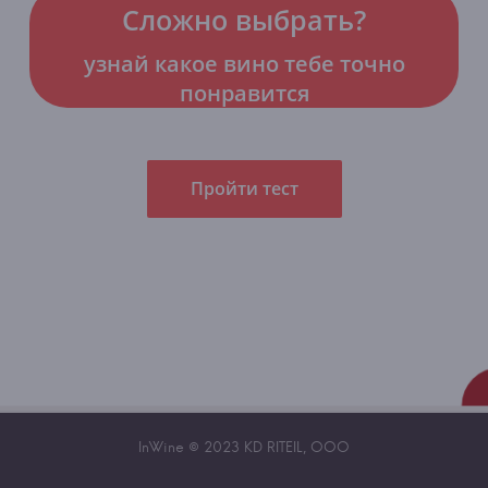
Сложно выбрать?
узнай какое вино тебе точно
понравится
Пройти тест
InWine © 2023 KD RITEIL, OOO