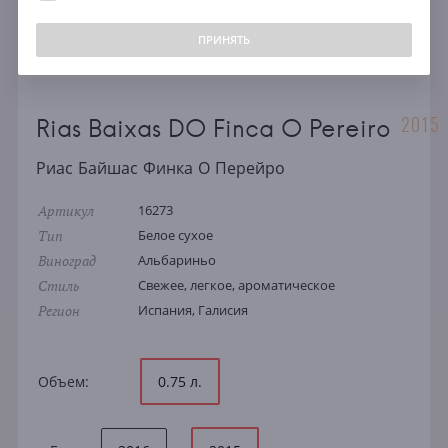
ПРИНЯТЬ
2015
Rias Baixas DO Finca O Pereiro
Риас Байшас Финка О Перейро
Артикул
16273
Тип
Белое сухое
Виноград
Альбариньо
Стиль
Свежее, легкое, ароматическое
Регион
Испания, Галисия
Объем:
0.75 л.