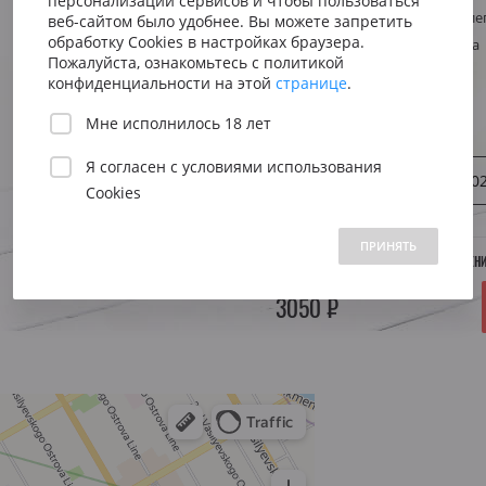
персонализации сервисов и чтобы пользоваться
Сицилия
Испания
Австрия
Стиль
Аперивное, лег
веб-сайтом было удобнее. Вы можете запретить
Венето
Риоха
обработку Cookies в настройках браузера.
Регион
Австрия, Вена
Вена
Пожалуйста, ознакомьтесь с политикой
Пьемонт
Приорат
конфиденциальности на этой
странице
.
Южна
Объем:
0.750 л.
Мне исполнилось 18 лет
Нижн
Я согласен с
условиями использования
Год:
2023
20
Cookies
 1500 до 2500 ₽
от 2500 до 5000 ₽
свыше 5000 ₽
ПРИНЯТЬ
НЕТ В НАЛИЧИИ. УТОЧНЯЙТЕ ПОСТУПЛЕН
3050 ₽