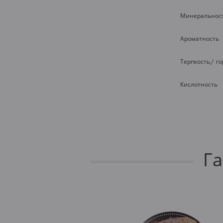
Минеральнос
Ароматность
Терпкость/ г
Кислотность
Г