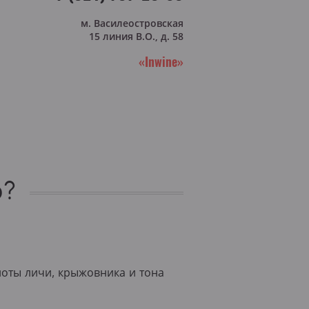
м. Василеостровская
15 линия В.О., д. 58
«Inwine»
о?
ноты личи, крыжовника и тона