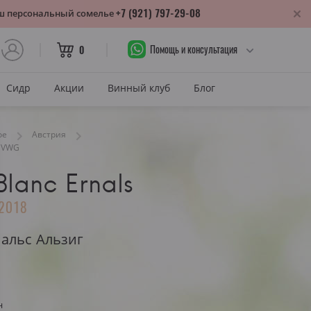
+7 (921) 797-29-08
аш персональный сомелье
Помощь и консультация
0
Сидр
Акции
Винный клуб
Блог
САХАР
ое
Австрия
g VWG
Сухое
lanc Ernals
лика
Полусухое
нодарский край
2018
Полусладкое
м
Сладкое
альс Альзиг
САХАР И ЦВЕТ
тия
Красное сухое
змараули
н
Красное полусухое