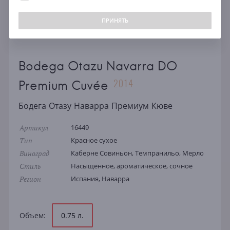
ПРИНЯТЬ
Bodega Otazu Navarra DO
2014
Premium Cuvée
Бодега Отазу Наварра Премиум Кюве
Артикул
16449
Тип
Красное сухое
Виноград
Каберне Совиньон, Темпранильо, Мерло
Стиль
Насыщенное, ароматическое, сочное
Регион
Испания, Наварра
Объем:
0.75 л.