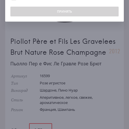
ПРИНЯТЬ
Piollot Père et Fils Les Gravelees
2012
Brut Nature Rose Champagne
Пьолло Пер е Фис Ле Гравле Розе Брют
Артикул
16599
Тип
Розе игристое
Виноград
Шардоне, Пино Нуар
Аперитивное, легкое, свежее,
Стиль
ароматическое
Регион
Франция, Шампань