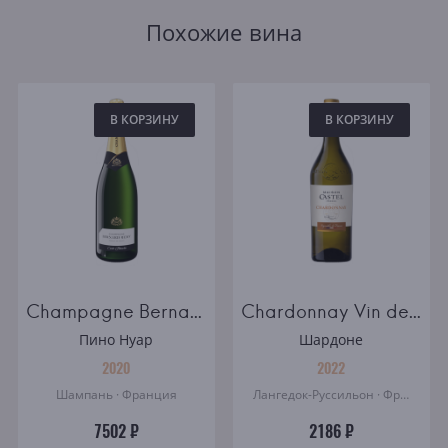
Похожие вина
В КОРЗИНУ
В КОРЗИНУ
Champagne Bernard Remy Carte Blanche brut
Chardonnay Vin de France Maison Castel
Пино Нуар
Шардоне
2020
2022
Шампань · Франция
Лангедок-Руссильон · Франция
7502 ₽
2186 ₽