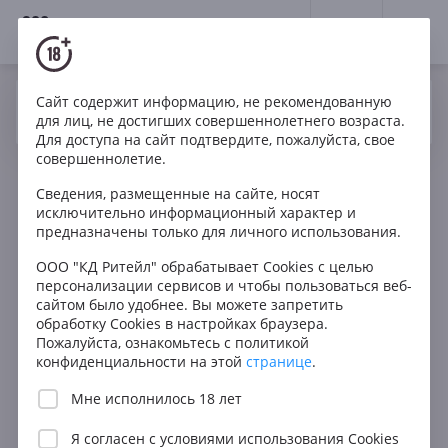
18+
0
Сайт содержит информацию, не рекомендованную
Вино
Розе
Игристое
Франция
Да
Нет
Ваш город Москва ?
для лиц, не достигших совершеннолетнего возраста.
Piollot Père et Fils Les Gravelees Brut Nature Rose
Для доступа на сайт подтвердите, пожалуйста, свое
Champagne
совершеннолетие.
Сведения, размещенные на сайте, носят
исключительно информационный характер и
предназначены только для личного использования.
ООО "КД Ритейл" обрабатывает Cookies с целью
персонализации сервисов и чтобы пользоваться веб-
сайтом было удобнее. Вы можете запретить
обработку Cookies в настройках браузера.
Пожалуйста, ознакомьтесь с политикой
конфиденциальности на этой
странице
.
Мне исполнилось 18 лет
Я согласен с
условиями использования Cookies