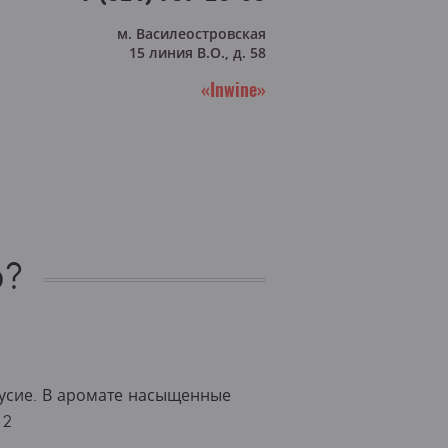
м. Василеостровская
15 линия В.О., д. 58
«Inwine»
о?
кусие. В аромате насыщенные
12