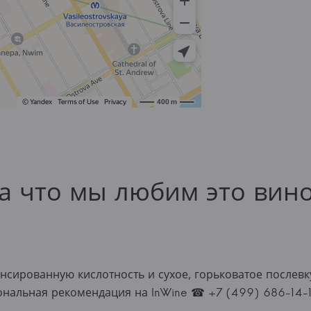
а что мы любим это вин
ансированную кислотность и сухое, горьковатое послев
сональная рекомендация на InWine ☎ +7 (499) 686-14-