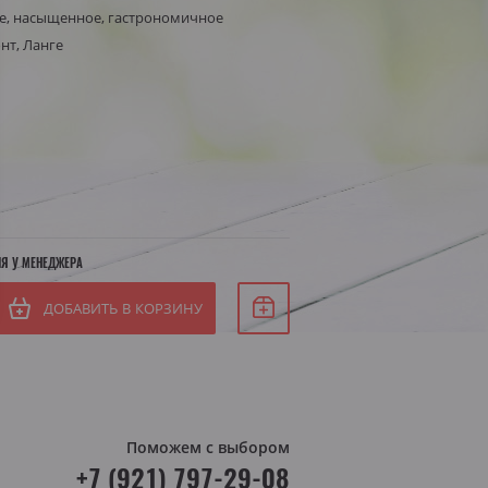
е, насыщенное, гастрономичное
Белое сухое
нт, Ланге
Белое полусухое
я Штирия
яя Австрия
ИЯ У МЕНЕДЖЕРА
ДОБАВИТЬ В КОРЗИНУ
Поможем с выбором
+7 (921) 797-29-08