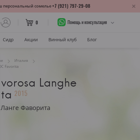
+7 (921) 797-29-08
аш персональный сомелье
Помощь и консультация
0
Сидр
Акции
Винный клуб
Блог
САХАР
ое
Италия
C Favorita
Сухое
avorosa Langhe
лика
Полусухое
нодарский край
ta
2015
Полусладкое
м
Сладкое
 Ланге Фаворита
САХАР И ЦВЕТ
тия
Красное сухое
змараули
Красное полусухое