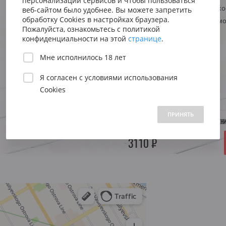
персонализации сервисов и чтобы пользоваться
Сицилия
Испания
Австрия
Стиль
Ароматическо
веб-сайтом было удобнее. Вы можете запретить
Венето
Риоха
обработку Cookies в настройках браузера.
Регион
Италия, Пьемо
Вена
Пожалуйста, ознакомьтесь с политикой
Пьемонт
Приорат
конфиденциальности на этой
странице
.
Южна
Объем:
0.75 л.
Мне исполнилось 18 лет
Нижн
Я согласен с
условиями использования
Год:
2015
Cookies
 1500 до 2500 ₽
от 2500 до 5000 ₽
свыше 5000 ₽
ПРИНЯТЬ
НЕТ В НАЛИЧИИ. УТОЧНЯЙТЕ ПОСТУПЛЕН
3110 ₽