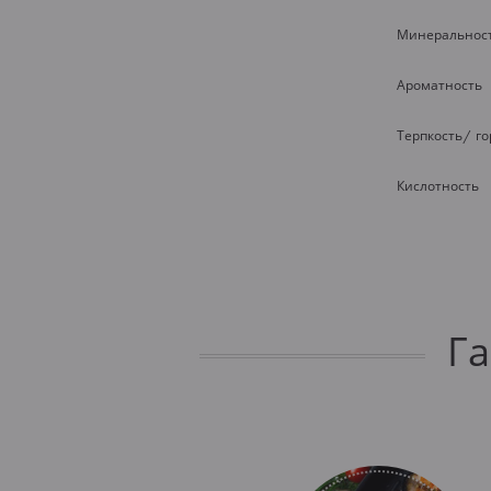
Минеральнос
Ароматность
Терпкость/ г
Кислотность
Г