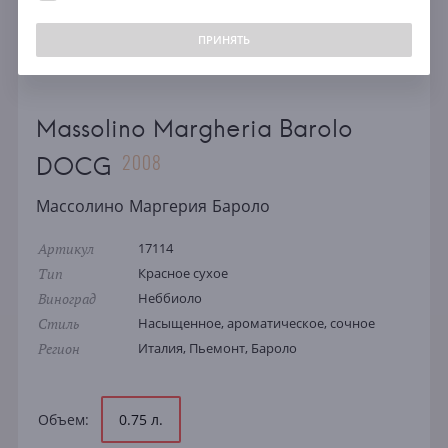
ПРИНЯТЬ
Massolino Margheria Barolo
2008
DOCG
Массолино Маргерия Бароло
Артикул
17114
Тип
Красное сухое
Виноград
Неббиоло
Стиль
Насыщенное, ароматическое, сочное
Регион
Италия, Пьемонт, Бароло
Объем:
0.75 л.