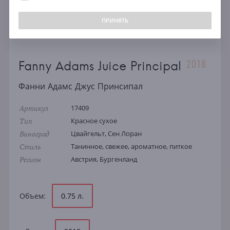
ПРИНЯТЬ
2018
Fanny Adams Juice Principal
Фанни Адамс Джус Принсипал
Артикул
17409
Тип
Красное сухое
Виноград
Цвайгельт, Сен Лоран
Стиль
Танинное, свежее, ароматное, питкое
Регион
Австрия, Бургенланд
Объем:
0.75 л.