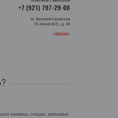
Поможем с выбором
+7 (921) 797-29-08
м. Василеостровская
15 линия В.О., д. 58
«Inwine»
о?
мате ежевика, специи, кремовые