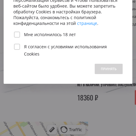
персонализации сервисов и чтобы пользоваться
Сицилия
Испания
Тип
Красное сухое
Австрия
веб-сайтом было удобнее. Вы можете запретить
Виноград
Каберне Совин
Венето
Риоха
обработку Cookies в настройках браузера.
Вена
Стиль
Свежее, аром
Пожалуйста, ознакомьтесь с политикой
Пьемонт
Приорат
конфиденциальности на этой
странице
.
Регион
Франция, Бор
Южна
Мне исполнилось 18 лет
Нижн
Объем:
0.75 л.
Я согласен с
условиями использования
Cookies
 1500 до 2500 ₽
от 2500 до 5000 ₽
свыше 5000 ₽
Год:
1995
ПРИНЯТЬ
НЕТ В НАЛИЧИИ. УТОЧНЯЙТЕ ПОСТУПЛЕН
18360 ₽