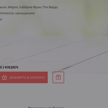
ьон, Мерло, Каберне Фран, Пти Вердо
Белое сухое
атическое, насыщенное
Белое полусухое
до
я Штирия
яя Австрия
ИЯ У МЕНЕДЖЕРА
ДОБАВИТЬ В КОРЗИНУ