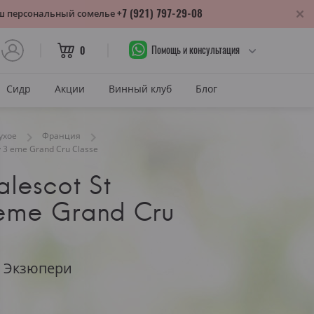
+7 (921) 797-29-08
аш персональный сомелье
Помощь и консультация
0
Сидр
Акции
Винный клуб
Блог
САХАР
ухое
Франция
y 3 eme Grand Cru Classe
Сухое
lescot St
лика
Полусухое
нодарский край
eme Grand Cru
Полусладкое
м
Сладкое
САХАР И ЦВЕТ
т Экзюпери
тия
Красное сухое
змараули
Красное полусухое