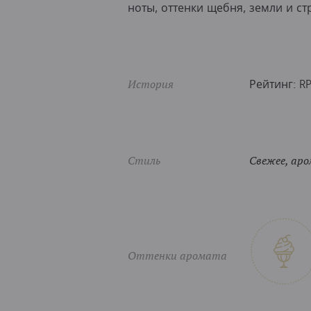
ноты, оттенки щебня, земли и с
История
Рейтинг: R
Стиль
Свежее, ар
Оттенки аромата