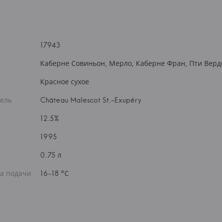
17943
Каберне Совиньон, Мерло, Каберне Фран, Пти Верд
Красное сухое
ель
Château Malescot St.-Exupéry
12.5%
1995
0.75 л
а подачи
16-18 °С