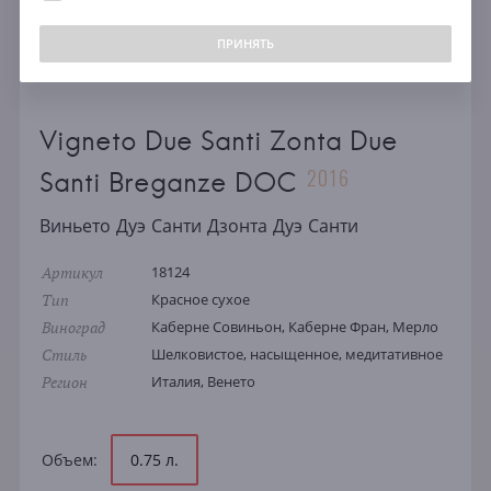
ПРИНЯТЬ
Vigneto Due Santi Zonta Due
2016
Santi Breganze DOC
Виньето Дуэ Санти Дзонта Дуэ Санти
Артикул
18124
Тип
Красное сухое
Виноград
Каберне Совиньон, Каберне Фран, Мерло
Стиль
Шелковистое, насыщенное, медитативное
Регион
Италия, Венето
Объем:
0.75 л.