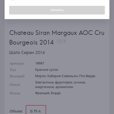
ПРИНЯТЬ
Chateau Siran Margaux AOC Cru
2014
Bourgeois 2014
Шато Сиран 2014
Артикул
18687
Тип
Красное сухое
Виноград
Мерло, Каберне Совиньон, Пти Вердо
Элегантное, фруктовое, сочное,
Стиль
энергичное, ароматное
Регион
Франция, Бордо
Объем:
0.75 л.