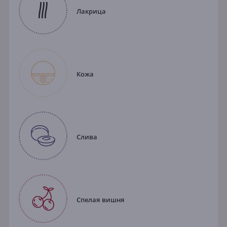
Лакрица
Кожа
Слива
Спелая вишня