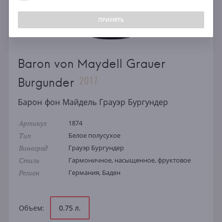
ПРИНЯТЬ
Baron von Maydell Grauer
2017
Burgunder
Барон фон Майдель Грауэр Бургундер
Артикул
1874
Тип
Белое полусухое
Виноград
Грауэр Бургундер
Стиль
Гармоничное, насыщенное, фруктовое
Регион
Германия, Баден
Объем:
0.75 л.