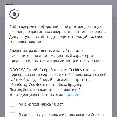
18+
0
Сайт содержит информацию, не рекомендованную
Вино
Белое
Полусухое
Германия
Да
Нет
Ваш город Москва ?
для лиц, не достигших совершеннолетнего возраста.
Baron von Maydell Grauer Burgunder
Для доступа на сайт подтвердите, пожалуйста, свое
совершеннолетие.
Сведения, размещенные на сайте, носят
исключительно информационный характер и
предназначены только для личного использования.
ООО "КД Ритейл" обрабатывает Cookies с целью
персонализации сервисов и чтобы пользоваться веб-
сайтом было удобнее. Вы можете запретить
обработку Cookies в настройках браузера.
Пожалуйста, ознакомьтесь с политикой
конфиденциальности на этой
странице
.
Мне исполнилось 18 лет
Я согласен с
условиями использования Cookies