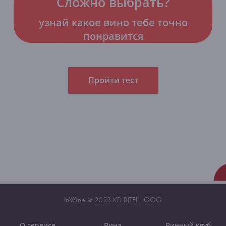
Сложно выбрать?
узнай какое вино тебе точно
понравится
Пройти тест
InWine © 2023 KD RITEIL, OOO
О сервисе
Вина
Винный клуб