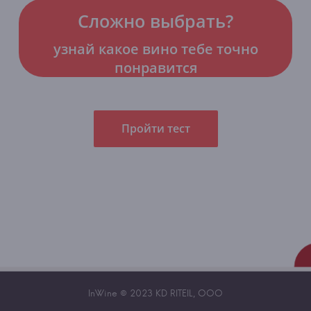
Сложно выбрать?
узнай какое вино тебе точно
понравится
Пройти тест
InWine © 2023 KD RITEIL, OOO