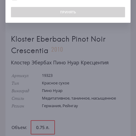
ПРИНЯТЬ
Kloster Eberbach Pinot Noir
2010
Crescentia
Клостер Эбербах Пино Нуар Кресцентия
Артикул
19323
Тип
Красное сухое
Виноград
Пино Нуар
Стиль
Медитативное, танинное, насыщенное
Регион
Германия, Рейнгау
Объем:
0.75 л.