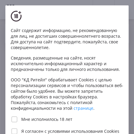
18+
0
Сайт содержит информацию, не рекомендованную
Вино
Белое
Сухое
Франция
Да
Нет
Ваш город Москва ?
для лиц, не достигших совершеннолетнего возраста.
Domaine de la Vougeraie Vougeot Clos du Prieure
Для доступа на сайт подтвердите, пожалуйста, свое
Monopole blanc
совершеннолетие.
Сведения, размещенные на сайте, носят
исключительно информационный характер и
предназначены только для личного использования.
ООО "КД Ритейл" обрабатывает Cookies с целью
персонализации сервисов и чтобы пользоваться веб-
сайтом было удобнее. Вы можете запретить
обработку Cookies в настройках браузера.
Пожалуйста, ознакомьтесь с политикой
конфиденциальности на этой
странице
.
Мне исполнилось 18 лет
Я согласен с
условиями использования Cookies