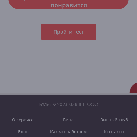
понравится
Пройти тест
InWine © 2023 KD RITEIL, OOO
О сервисе
Вина
Винный клуб
Блог
Как мы работаем
Контакты