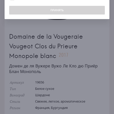
ПРИНЯТЬ
Domaine de la Vougeraie
Vougeot Clos du Prieure
2017
Monopole blanc
Домен де ля Вужере Вужо Ле Кло дю Приёр
Блан Монополь
Артикул
19656
Тип
Белое сухое
Виноград
Шардоне
Стиль
Свежее, легкое, ароматическое
Регион
Франция, Бургундия