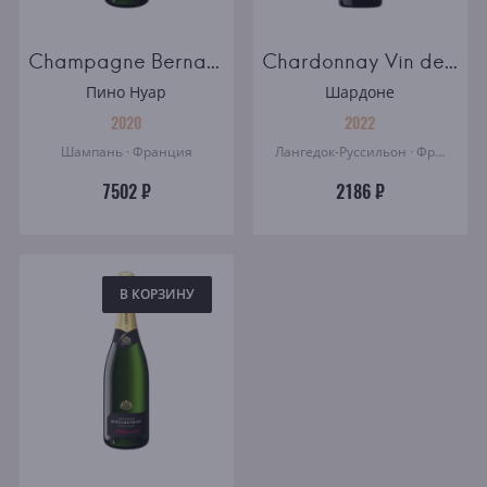
Champagne Bernard Remy Carte Blanche brut
Chardonnay Vin de France Maison Castel
Пино Нуар
Шардоне
2020
2022
Шампань · Франция
Лангедок-Руссильон · Франция
7502 ₽
2186 ₽
В КОРЗИНУ