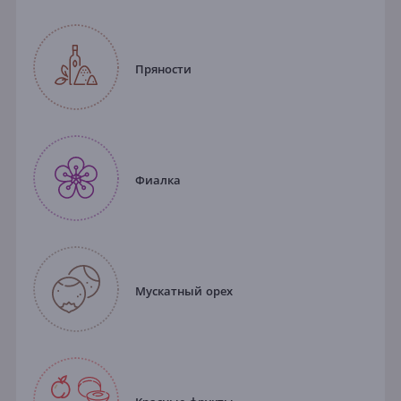
Пряности
Фиалка
Мускатный орех