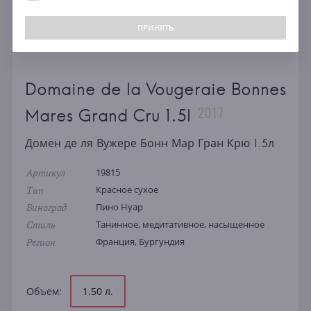
ПРИНЯТЬ
Domaine de la Vougeraie Bonnes
2017
Mares Grand Cru 1.5l
Домен де ля Вужере Бонн Мар Гран Крю 1.5л
Артикул
19815
Тип
Красное сухое
Виноград
Пино Нуар
Стиль
Танинное, медитативное, насыщенное
Регион
Франция, Бургундия
Объем:
1.50 л.