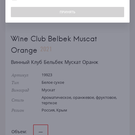
ПРИНЯТЬ
Wine Club Belbek Muscat
2021
Orange
Винный Клуб Бельбек Мускат Оранж
Артикул
19923
Тип
Белое сухое
Виноград
Мускат
Ароматическое, оранжевое, фруктовое,
Стиль
терпкое
Регион
Россия, Крым
Объем:
—