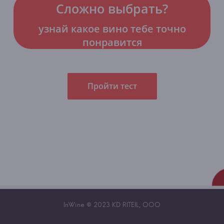
Сложно выбрать?
узнай какое вино тебе точно
понравится
Пройти тест
InWine © 2023 KD RITEIL, OOO