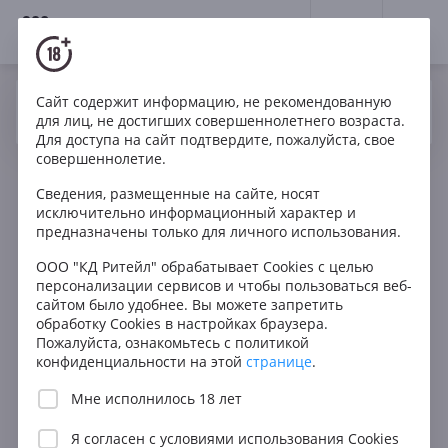
18+
0
Сайт содержит информацию, не рекомендованную
Вино
Белое
Игристое
Франция
Да
Нет
Ваш город Москва ?
для лиц, не достигших совершеннолетнего возраста.
Charles Heidsieck Brut Reserve Champagne AOC
Для доступа на сайт подтвердите, пожалуйста, свое
wooden box 3.0l
совершеннолетие.
Сведения, размещенные на сайте, носят
исключительно информационный характер и
предназначены только для личного использования.
ООО "КД Ритейл" обрабатывает Cookies с целью
персонализации сервисов и чтобы пользоваться веб-
сайтом было удобнее. Вы можете запретить
обработку Cookies в настройках браузера.
Пожалуйста, ознакомьтесь с политикой
конфиденциальности на этой
странице
.
Мне исполнилось 18 лет
Я согласен с
условиями использования Cookies