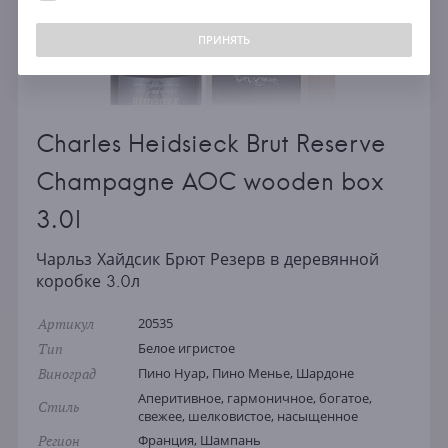
ПРИНЯТЬ
Charles Heidsieck Brut Reserve
Champagne AOC wooden box
3.0l
Чарльз Хайдсик Брют Резерв в деревянной
коробке 3.0л
Артикул
20535
Тип
Белое игристое
Виноград
Пино Нуар, Пино Менье, Шардоне
Аперитивное, гармоничное, богатое,
Стиль
свежее, шелковистое, насыщенное
Регион
Франция, Шампань