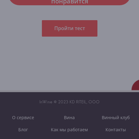
понравится
Пройти тест
InWine © 2023 KD RITEIL, OOO
О сервисе
Вина
Винный клуб
Блог
Как мы работаем
Контакты