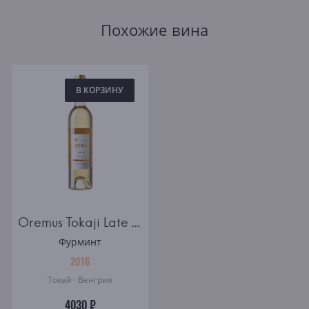
Похожие вина
В КОРЗИНУ
Oremus Tokaji Late Harvest 0.5l
Фурминт
2016
Токай · Венгрия
4030 ₽