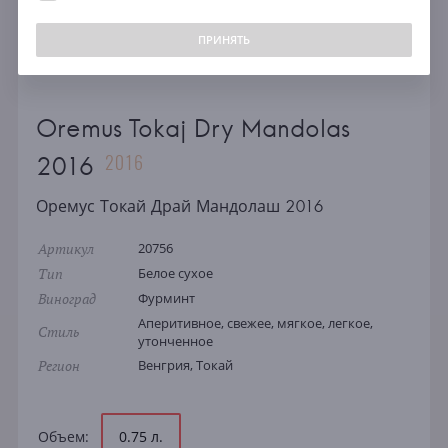
ПРИНЯТЬ
Oremus Tokaj Dry Mandolas
2016
2016
Оремус Токай Драй Мандолаш 2016
Артикул
20756
Тип
Белое сухое
Виноград
Фурминт
Аперитивное, свежее, мягкое, легкое,
Стиль
утонченное
Регион
Венгрия, Токай
Объем:
0.75 л.