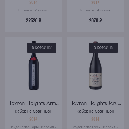
2014
2017
Галилея · Израиль
Галилея · Израиль
22520 ₽
2070 ₽
В КОРЗИНУ
В КОРЗИНУ
Hevron Heights Armagedon
Hevron Heights Jerusalem Heights
Каберне Совиньон
Каберне Совиньон
2014
2014
Иудейские Горы · Израиль
Иудейские Горы · Израиль