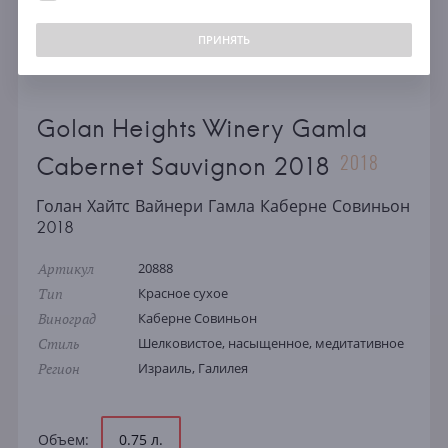
ПРИНЯТЬ
Golan Heights Winery Gamla
2018
Cabernet Sauvignon 2018
Голан Хайтс Вайнери Гамла Каберне Совиньон
2018
Артикул
20888
Тип
Красное сухое
Виноград
Каберне Совиньон
Стиль
Шелковистое, насыщенное, медитативное
Регион
Израиль, Галилея
Объем:
0.75 л.