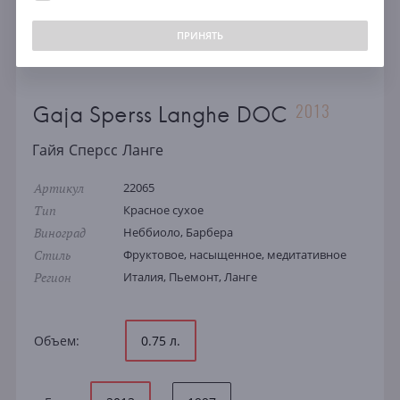
ПРИНЯТЬ
2013
Gaja Sperss Langhe DOC
Гайя Сперсс Ланге
Артикул
22065
Тип
Красное сухое
Виноград
Неббиоло, Барбера
Стиль
Фруктовое, насыщенное, медитативное
Регион
Италия, Пьемонт, Ланге
Объем:
0.75 л.