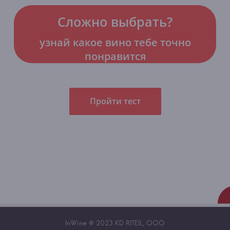
Сложно выбрать?
узнай какое вино тебе точно
понравится
Пройти тест
InWine © 2023 KD RITEIL, OOO