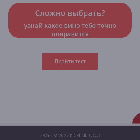
Сложно выбрать?
узнай какое вино тебе точно
понравится
Пройти тест
InWine © 2023 KD RITEIL, OOO