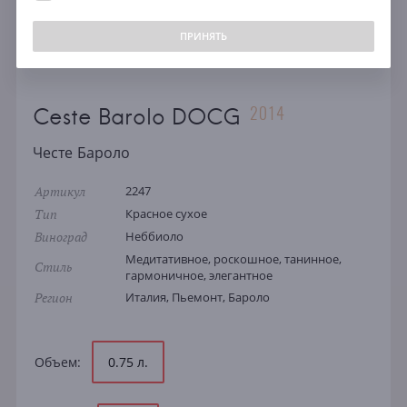
ПРИНЯТЬ
2014
Ceste Barolo DOCG
Честе Бароло
Артикул
2247
Тип
Красное сухое
Виноград
Неббиоло
Медитативное, роскошное, танинное,
Стиль
гармоничное, элегантное
Регион
Италия, Пьемонт, Бароло
Объем:
0.75 л.