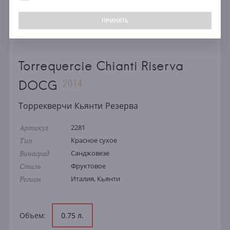
ПРИНЯТЬ
Torrequercie Chianti Riserva
2014
DOCG
Торрекверчи Кьянти Резерва
Артикул
2281
Тип
Красное сухое
Виноград
Санджовезе
Стиль
Фруктовое
Регион
Италия, Кьянти
Объем:
0.75 л.