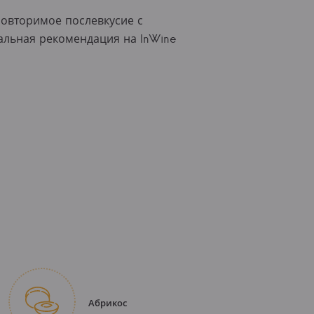
повторимое послевкусие с
нальная рекомендация на InWine
Абрикос