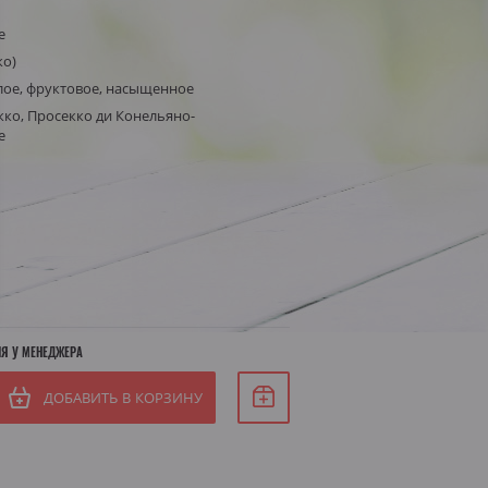
е
Белое сухое
ко)
Белое полусухое
я Штирия
лое, фруктовое, насыщенное
кко, Просекко ди Конельяно-
яя Австрия
е
ИЯ У МЕНЕДЖЕРА
ДОБАВИТЬ В КОРЗИНУ