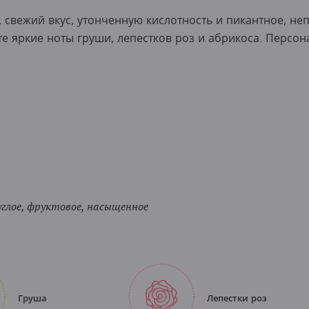
 свежий вкус, утонченную кислотность и пикантное, не
е яркие ноты груши, лепестков роз и абрикоса. Персо
углое, фруктовое, насыщенное
Груша
Лепестки роз