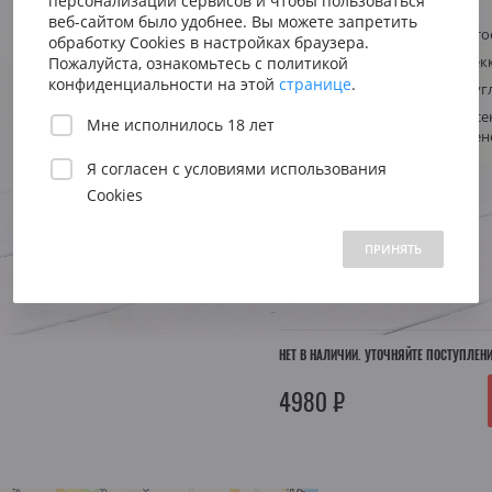
персонализации сервисов и чтобы пользоваться
Сицилия
Испания
Артикул
22986
Австрия
веб-сайтом было удобнее. Вы можете запретить
Тип
Белое игристо
Венето
Риоха
обработку Cookies в настройках браузера.
Вена
Виноград
Глера (Просек
Пожалуйста, ознакомьтесь с политикой
Пьемонт
Приорат
конфиденциальности на этой
странице
.
Южна
Стиль
Свежее, округ
Италия, Просе
Мне исполнилось 18 лет
Регион
Нижн
Вальдобьяден
Я согласен с
условиями использования
Cookies
Объем:
0.75 л.
 1500 до 2500 ₽
от 2500 до 5000 ₽
свыше 5000 ₽
ПРИНЯТЬ
Год:
2019
НЕТ В НАЛИЧИИ. УТОЧНЯЙТЕ ПОСТУПЛЕН
4980 ₽