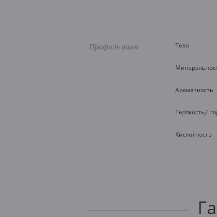
Профиль вина
Тело
Минеральнос
Ароматность
Терпкость/ г
Кислотность
Г