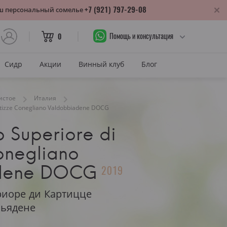
+7 (921) 797-29-08
аш персональный сомелье
Помощь и консультация
0
Сидр
Акции
Винный клуб
Блог
САХАР
истое
Италия
rtizze Conegliano Valdobbiadene DOCG
Сухое
 Superiore di
лика
Полусухое
нодарский край
onegliano
Полусладкое
м
dene DOCG
Сладкое
2019
САХАР И ЦВЕТ
иоре ди Картицце
тия
бьядене
Красное сухое
змараули
Красное полусухое