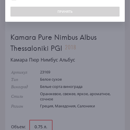
ПРИНЯТЬ
Kamara Pure Nimbus Albus
2018
Thessaloniki PGI
Камара Пюр Нимбус Альбус
Артикул
23169
Тип
Белое сухое
Виноград
Белые сорта винограда
Оранжевое, свежее, яркое, ароматное,
Стиль
сочное
Регион
Греция, Македония, Салоники
Объем:
0.75 л.