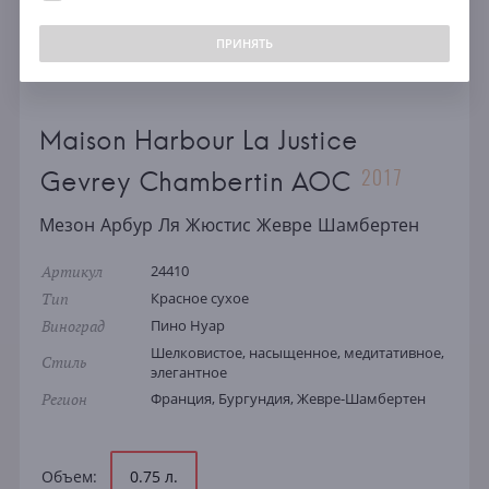
ПРИНЯТЬ
Maison Harbour La Justice
2017
Gevrey Chambertin AOC
Мезон Арбур Ля Жюстис Жевре Шамбертен
Артикул
24410
Тип
Красное сухое
Виноград
Пино Нуар
Шелковистое, насыщенное, медитативное,
Стиль
элегантное
Регион
Франция, Бургундия, Жевре-Шамбертен
Объем:
0.75 л.