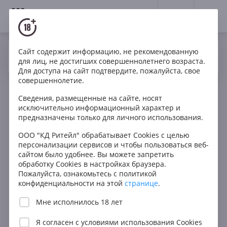
18+
0
Сайт содержит информацию, не рекомендованную
Вино
Красное
Сухое
Франция
Да
Нет
Ваш город Москва ?
для лиц, не достигших совершеннолетнего возраста.
Maison Harbour La Justice Gevrey Chambertin AOC
Для доступа на сайт подтвердите, пожалуйста, свое
совершеннолетие.
Сведения, размещенные на сайте, носят
исключительно информационный характер и
предназначены только для личного использования.
ООО "КД Ритейл" обрабатывает Cookies с целью
персонализации сервисов и чтобы пользоваться веб-
сайтом было удобнее. Вы можете запретить
обработку Cookies в настройках браузера.
Пожалуйста, ознакомьтесь с политикой
конфиденциальности на этой
странице
.
Мне исполнилось 18 лет
Я согласен с
условиями использования Cookies