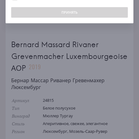
ПРИНЯТЬ
Bernard Massard Rivaner
Grevenmacher Luxembourgeoise
2019
АОP
Бернар Массар Риванер Гревенмахер
Люксембург
Артикул
24815
Тип
Белое полусухое
Виноград
Мюллер Тургау
Стиль
Аперитивное, свежее, элегантное
Регион
Люксембург, Мозель-Саар-Рувер