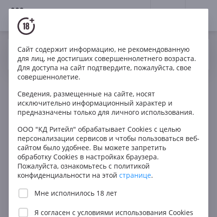
18+
0
Сайт содержит информацию, не рекомендованную
Вино
Белое
Полусухое
Люксембург
Да
Нет
Ваш город Москва ?
для лиц, не достигших совершеннолетнего возраста.
Bernard Massard Rivaner Grevenmacher
Для доступа на сайт подтвердите, пожалуйста, свое
Luxembourgeoise АОP
совершеннолетие.
Сведения, размещенные на сайте, носят
исключительно информационный характер и
предназначены только для личного использования.
ООО "КД Ритейл" обрабатывает Cookies с целью
персонализации сервисов и чтобы пользоваться веб-
сайтом было удобнее. Вы можете запретить
обработку Cookies в настройках браузера.
Пожалуйста, ознакомьтесь с политикой
конфиденциальности на этой
странице
.
Мне исполнилось 18 лет
Я согласен с
условиями использования Cookies