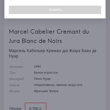
ПРИНЯТЬ
Marcel Cabelier Cremant du
Jura Blanc de Noirs
Марсель Кабельер Креман дю Жюра Блан де
Нуар
Артикул
2494
Тип
Белое игристое
Виноград
Пино Нуар
Стиль
Аперитивное, свежее, округлое
Регион
Франция, Жюра
Объем:
0.750 л.