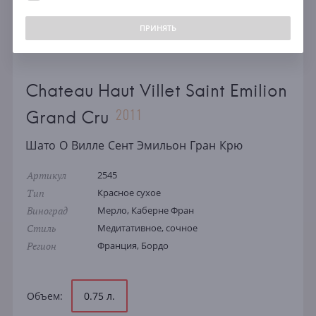
ПРИНЯТЬ
Chateau Haut Villet Saint Emilion
2011
Grand Cru
Шато О Вилле Сент Эмильон Гран Крю
Артикул
2545
Тип
Красное сухое
Виноград
Мерло, Каберне Фран
Стиль
Медитативное, сочное
Регион
Франция, Бордо
Объем:
0.75 л.