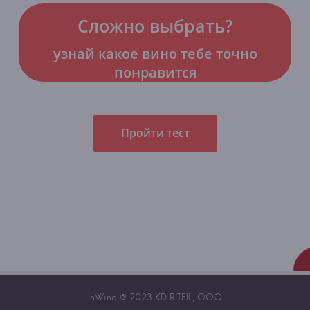
Сложно выбрать?
узнай какое вино тебе точно
понравится
Пройти тест
InWine © 2023 KD RITEIL, OOO