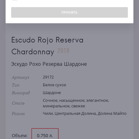
ПРИНЯТЬ
Escudo Rojo Reserva
2019
Chardonnay
Эскудо Рохо Резерва Шардоне
Артикул
29172
Тип
Белое сухое
Виноград
Шардоне
Сочное, насыщенное, элегантное,
Стиль
минеральное, свежее
Регион
Чили, Центральная Долина, Долина Майпо
Объем:
0.750 л.