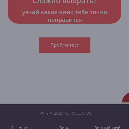
Сложно выбрать?
узнай какое вино тебе точно
понравится
Пройти тест
InWine © 2023 KD RITEIL, OOO
О сервисе
Вина
Винный клуб