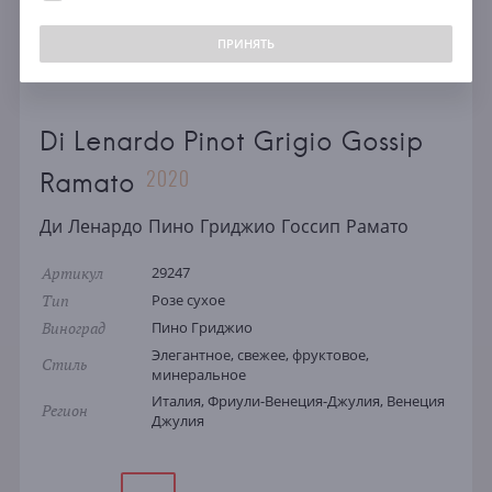
ПРИНЯТЬ
Di Lenardo Pinot Grigio Gossip
2020
Ramato
Ди Ленардо Пино Гриджио Госсип Рамато
Артикул
29247
Тип
Розе сухое
Виноград
Пино Гриджио
Элегантное, свежее, фруктовое,
Стиль
минеральное
Италия, Фриули-Венеция-Джулия, Венеция
Регион
Джулия