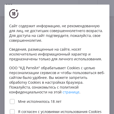
18+
0
Сайт содержит информацию, не рекомендованную
Вино
Белое
Игристое
Италия
Да
Нет
Ваш город Москва ?
для лиц, не достигших совершеннолетнего возраста.
Villa degli Olmi Belvila Prosecco DOC Spumante Extra
Для доступа на сайт подтвердите, пожалуйста, свое
Dry in gift box
совершеннолетие.
Сведения, размещенные на сайте, носят
исключительно информационный характер и
предназначены только для личного использования.
ООО "КД Ритейл" обрабатывает Cookies с целью
персонализации сервисов и чтобы пользоваться веб-
сайтом было удобнее. Вы можете запретить
обработку Cookies в настройках браузера.
Пожалуйста, ознакомьтесь с политикой
конфиденциальности на этой
странице
.
Мне исполнилось 18 лет
Я согласен с
условиями использования Cookies