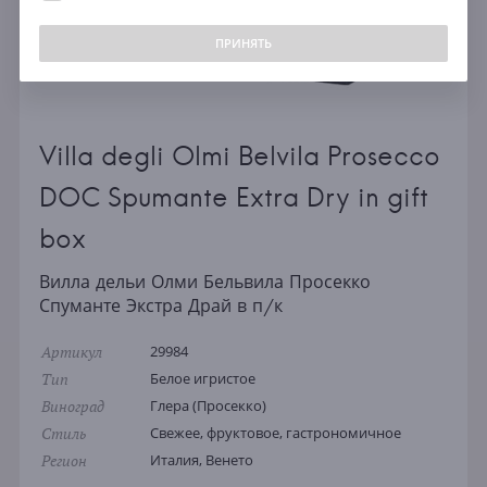
ПРИНЯТЬ
Villa degli Olmi Belvila Prosecco
DOC Spumante Extra Dry in gift
box
Вилла дельи Олми Бельвила Просекко
Спуманте Экстра Драй в п/к
Артикул
29984
Тип
Белое игристое
Виноград
Глера (Просекко)
Стиль
Свежее, фруктовое, гастрономичное
Регион
Италия, Венето