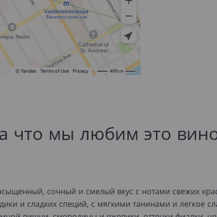
а что мы любим это вин
асыщенный, сочный и смелый вкус с нотами свежих кра
ики и сладких специй, с мягкими танинами и легкое сл
емной вишни, смородины и ежевики, оттенки фиалки, ч