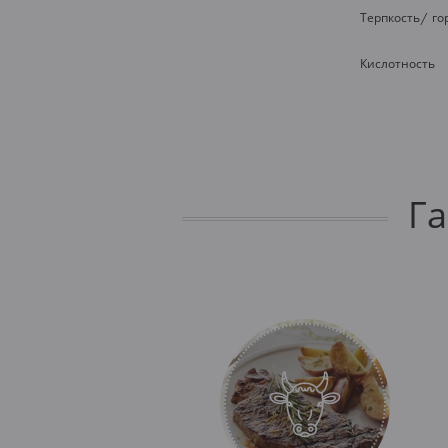
Терпкость/ го
Кислотность
Г