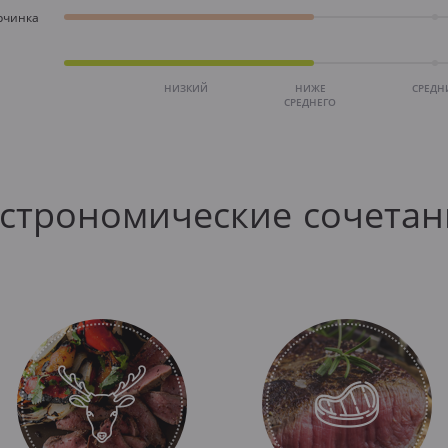
рчинка
НИЗКИЙ
НИЖЕ
СРЕДН
СРЕДНЕГО
астрономические сочетан