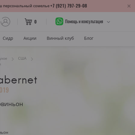
+7 (921) 797-29-08
аш персональный сомелье
Помощь и консультация
0
Сидр
Акции
Винный клуб
Блог
САХАР
ухое
США
n
Сухое
abernet
лика
Полусухое
нодарский край
019
Полусладкое
м
Сладкое
овиньон
САХАР И ЦВЕТ
тия
Красное сухое
змараули
ньон
Красное полусухое