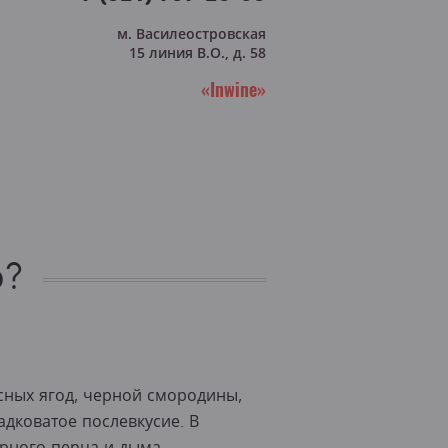
м. Василеостровская
15 линия В.О., д. 58
«Inwine»
о?
сных ягод, черной смородины,
адковатое послевкусие. В
ерного перца и дыма.