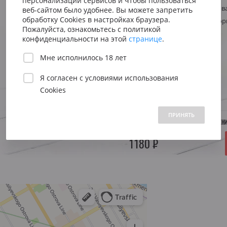
персонализации сервисов и чтобы пользоваться
Сицилия
Испания
Австрия
Стиль
Структуриров
веб-сайтом было удобнее. Вы можете запретить
Венето
Риоха
обработку Cookies в настройках браузера.
Регион
США, Калифор
Вена
Пожалуйста, ознакомьтесь с политикой
Пьемонт
Приорат
конфиденциальности на этой
странице
.
Южна
Объем:
0.75 л.
Мне исполнилось 18 лет
Нижн
Я согласен с
условиями использования
Год:
2019
Cookies
 1500 до 2500 ₽
от 2500 до 5000 ₽
свыше 5000 ₽
ПРИНЯТЬ
НЕТ В НАЛИЧИИ. УТОЧНЯЙТЕ ПОСТУПЛЕН
1180 ₽