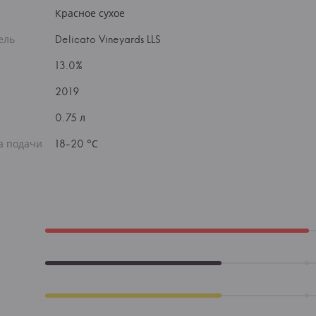
Красное сухое
ель
Delicato Vineyards LLS
13.0%
2019
0.75 л
а подачи
18-20 °С