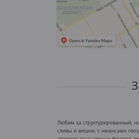
З
Любим за структурированный, н
сливы и вишни, с нюансами гвозд
аромате тона черных фруктов, т