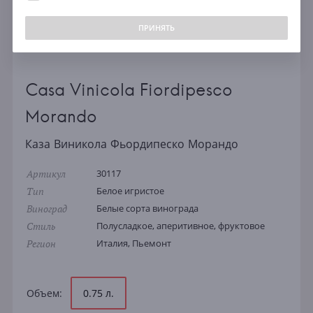
ПРИНЯТЬ
Casa Vinicola Fiordipesco
Morando
Каза Виникола Фьордипеско Морандо
Артикул
30117
Тип
Белое игристое
Виноград
Белые сорта винограда
Стиль
Полусладкое, аперитивное, фруктовое
Регион
Италия, Пьемонт
Объем:
0.75 л.