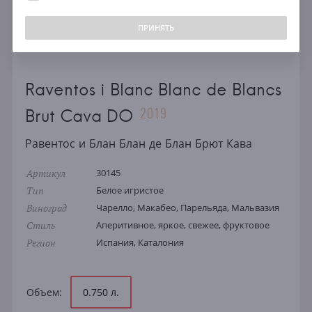
ПРИНЯТЬ
Raventos i Blanc Blanc de Blancs
2019
Brut Cava DO
Равентос и Блан Блан де Блан Брют Кава
Артикул
30145
Тип
Белое игристое
Виноград
Чарелло, Макабео, Парельяда, Мальвазия
Стиль
Аперитивное, яркое, свежее, фруктовое
Регион
Испания, Каталония
Объем:
0.750 л.