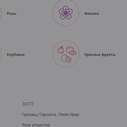
Розы
Фиалка
Клубника
Красные фрукты
30177
Гренаш/Гарнача, Пино Нуар
Розе игристое