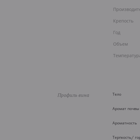
Производит
Крепость
Год
Объем
Температур
Профиль вина
Тело
Аромат почвы
Ароматность
Терпкость/ го