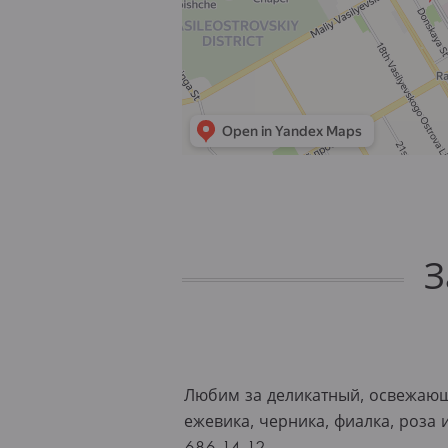
З
Любим за деликатный, освежающи
ежевика, черника, фиалка, роза
686-14-12