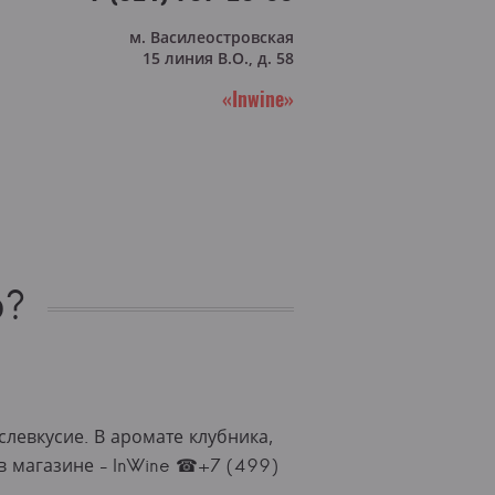
м. Василеостровская
15 линия В.О., д. 58
«Inwine»
о?
левкусие. В аромате клубника,
 в магазине - InWine ☎+7 (499)