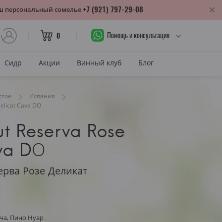
+7 (921) 797-29-08
аш персональный сомелье
Помощь и консультация
0
Сидр
Акции
Винный клуб
Блог
САХАР
стое
Испания
Delicat Cava DО
Сухое
ut Reserva Rose
лика
Полусухое
нодарский край
va DО
Полусладкое
м
Сладкое
ерва Розе Деликат
САХАР И ЦВЕТ
тия
Красное сухое
змараули
ча, Пино Нуар
Красное полусухое