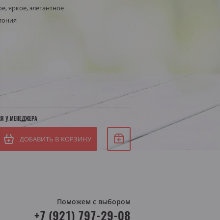
е, яркое, элегантное
Белое сухое
лония
Белое полусухое
я Штирия
яя Австрия
ИЯ У МЕНЕДЖЕРА
ДОБАВИТЬ В КОРЗИНУ
Поможем с выбором
+7 (921) 797-29-08