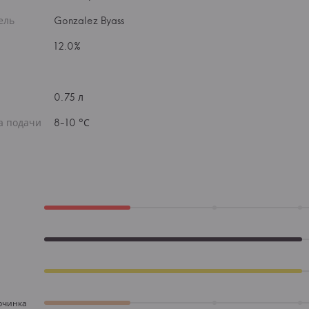
ель
Gonzalez Byass
12.0%
0.75 л
а подачи
8-10 °С
рчинка