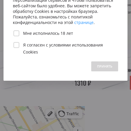
персонализации сервисов и чтобы пользоваться
Сицилия
Испания
Австрия
Стиль
Свежее, ягодно
веб-сайтом было удобнее. Вы можете запретить
Венето
Риоха
обработку Cookies в настройках браузера.
Регион
Испания, Ката
Вена
Пожалуйста, ознакомьтесь с политикой
Пьемонт
Приорат
конфиденциальности на этой
странице
.
Южна
Объем:
0.75 л.
Мне исполнилось 18 лет
Нижн
Я согласен с
условиями использования
Год:
—
Cookies
 1500 до 2500 ₽
от 2500 до 5000 ₽
свыше 5000 ₽
ПРИНЯТЬ
НЕТ В НАЛИЧИИ. УТОЧНЯЙТЕ ПОСТУПЛЕН
1310 ₽